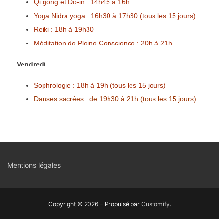
Qi gong et Do-in : 14h45 à 16h
Yoga Nidra yoga : 16h30 à 17h30 (tous les 15 jours)
Reiki : 18h à 19h30
Méditation de Pleine Conscience : 20h à 21h
Vendredi
Sophrologie : 18h à 19h (tous les 15 jours)
Danses sacrées : de 19h30 à 21h (tous les 15 jours)
Mentions légales
Copyright © 2026 – Propulsé par
Customify
.