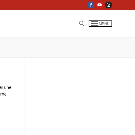
MENU
er une
sme.