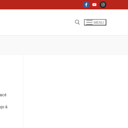
MENU
lacé
jo à